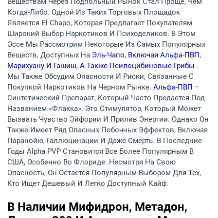
Веществам Через Подпольный Рынок Стал Проще, Чем
Когда-Либо. Одной Из Таких Торговых Площадок
Является El Chapo, Которая Предлагает Покупателям
Широкий Выбор Наркотиков И Психоделиков. В Этом
Эссе Мы Рассмотрим Некоторые Из Самых Популярных
Веществ, Доступных На
Эль-Чапо, Включая Альфа-ПВП,
Марихуану И Гашиш, А Также Псилоцибиновые Грибы
.
Мы Также Обсудим Опасности И Риски, Связанные С
Покупкой Наркотиков На Черном Рынке.
Альфа-ПВП –
Синтетический Препарат, Который Часто Продается Под
Названием «флакка». Это Стимулятор, Который Может
Вызвать Чувство Эйфории И Прилив Энергии. Однако Он
Также Имеет Ряд Опасных Побочных Эффектов, Включая
Паранойю, Галлюцинации И Даже Смерть. В Последние
Годы Alpha PVP Становится Все Более Популярным В
США, Особенно Во Флориде. Несмотря На Свою
Опасность, Он Остается Популярным Выбором Для Тех,
Кто Ищет Дешевый И Легко Доступный Кайф.
В Наличии Мифидрон, Метадон,