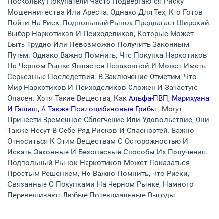
Поскольку Покупатели Часто Подвергаются Риску
Мошенничества Или Ареста. Однако Для Тех, Кто Готов
Пойти На Риск, Подпольный Рынок Предлагает Широкий
Выбор Наркотиков И Психоделиков, Которые Может
Быть Трудно Или Невозможно Получить Законным
Путем. Однако Важно Помнить, Что Покупка Наркотиков
На Черном Рынке Является Незаконной И Может Иметь
Серьезные Последствия. В Заключение Отметим, Что
Мир Наркотиков И Психоделиков Сложен И Зачастую
Опасен. Хотя Такие Вещества, Как
Альфа-ПВП, Марихуана
И Гашиш, А Также Псилоцибиновые Грибы
, Могут
Принести Временное Облегчение Или Удовольствие, Они
Также Несут В Себе Ряд Рисков И Опасностей. Важно
Относиться К Этим Веществам С Осторожностью И
Искать Законные И Безопасные Способы Их Получения.
Подпольный Рынок Наркотиков Может Показаться
Простым Решением, Но Важно Помнить, Что Риски,
Связанные С Покупками На Черном Рынке, Намного
Перевешивают Любые Потенциальные Выгоды.