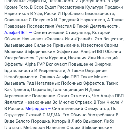
Побочные Эффекты, Легальность И Доступность В Уфе.
Кроме Того, В Эссе Будет Рассмотрена Культура Продажи
Наркотиков В Уфе, Риски И Проблемы Безопасности,
Связанные С Покупкой И Продажей Наркотиков, А Также
Правовые Последствия Участия В Такой Деятельности.
Альфа-ПВП —
Синтетический Стимулятор, Который
Обычно Называют «флакка» Или «гравий». Это Вещество,
Вызывающее Сильное Привыкание, Известное Своим
Мощным Эйфорическим Эффектом. Альфа-ПВП Обычно
Употребляется Путем Курения, Нюхания Или Инъекций.
Эффекты Alpha PVP Включают Повышение Энергии,
Бдительности И Уверенности, А Также Ощущение
Непобедимости. Однако Альфа-ПВП Также Может
Вызывать Ряд Негативных Побочных Эффектов, Таких
Как Тревога, Паранойя, Галлюцинации И Даже
Агрессивное Поведение. Стоит Отметить, Что Альфа ПВП
Является Незаконным Во Многих Странах, В Том Числе И
В России.
Мефедрон –
Синтетический Стимулятор, По
Структуре Схожий С МДМА. Его Обычно Употребляют В
Виде Белого Порошка, Который Либо Вдыхают, Либо
Глотают. Мефедрон Известен Своим Эйфорическим