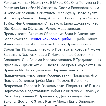
Рекреационных Наркотика В Мире. Оба Они Получены Из
Растения Каннабис И Известны Своим Расслабляющим
И Успокаивающим Действием. Марихуану Часто Курят
Или Употребляют В Пищу, А Гашиш Обычно Курят Через
Трубку Или Смешивают С Табаком. Было Доказано, Что
Оба Вещества Обладают Рядом Медицинских
Преимуществ, Включая Облегчение Боли И Снижение
Беспокойства.
Псилоцибиновые Грибы —
Грибы, Также
Известные Как «волшебные Грибы», Представляют
Собой Тип Психоделического Препарата, Который Может
Вызывать Галлюцинации И Измененные Состояния
Сознания. Они Веками Использовались В Традиционных
Духовных Практиках И В Настоящее Время Изучаются На
Предмет Их Потенциального Терапевтического
Применения. Некоторые Исследования Показали, Что
Псилоцибиновые Грибы Могут Помочь В Лечении
Депрессии, Тревоги И Зависимости. Подпольный Рынок
Наркотиков Представляет Собой Обширную И Сложную
Сеть Покупателей И Продавцов, Действующих Вне
Закона. Доступ К Этому Рынку Может Быть Опасным,