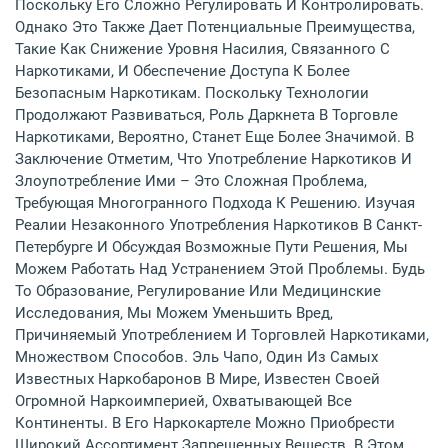
Поскольку Его Сложно Регулировать И Контролировать.
Однако Это Также Дает Потенциальные Преимущества,
Такие Как Снижение Уровня Насилия, Связанного С
Наркотиками, И Обеспечение Доступа К Более
Безопасным Наркотикам. Поскольку Технологии
Продолжают Развиваться, Роль Даркнета В Торговле
Наркотиками, Вероятно, Станет Еще Более Значимой. В
Заключение Отметим, Что Употребление Наркотиков И
Злоупотребление Ими – Это Сложная Проблема,
Требующая Многогранного Подхода К Решению. Изучая
Реалии Незаконного Употребления Наркотиков В Санкт-
Петербурге И Обсуждая Возможные Пути Решения, Мы
Можем Работать Над Устранением Этой Проблемы. Будь
То Образование, Регулирование Или Медицинские
Исследования, Мы Можем Уменьшить Вред,
Причиняемый Употреблением И Торговлей Наркотиками,
Множеством Способов. Эль Чапо, Один Из Самых
Известных Наркобаронов В Мире, Известен Своей
Огромной Наркоимперией, Охватывающей Все
Континенты. В Его Наркокартеле Можно Приобрести
Широкий Ассортимент Запрещенных Веществ. В Этом