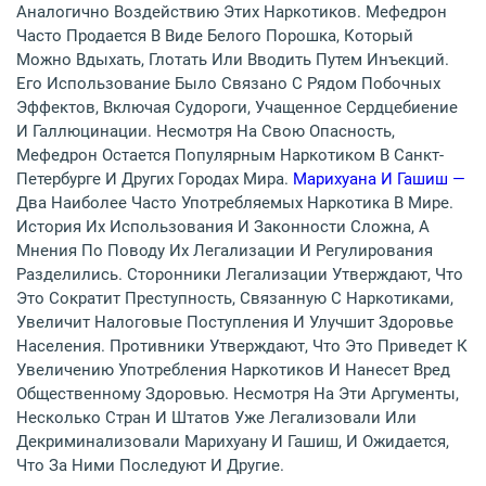
Аналогично Воздействию Этих Наркотиков. Мефедрон
Часто Продается В Виде Белого Порошка, Который
Можно Вдыхать, Глотать Или Вводить Путем Инъекций.
Его Использование Было Связано С Рядом Побочных
Эффектов, Включая Судороги, Учащенное Сердцебиение
И Галлюцинации. Несмотря На Свою Опасность,
Мефедрон Остается Популярным Наркотиком В Санкт-
Петербурге И Других Городах Мира.
Марихуана И Гашиш —
Два Наиболее Часто Употребляемых Наркотика В Мире.
История Их Использования И Законности Сложна, А
Мнения По Поводу Их Легализации И Регулирования
Разделились. Сторонники Легализации Утверждают, Что
Это Сократит Преступность, Связанную С Наркотиками,
Увеличит Налоговые Поступления И Улучшит Здоровье
Населения. Противники Утверждают, Что Это Приведет К
Увеличению Употребления Наркотиков И Нанесет Вред
Общественному Здоровью. Несмотря На Эти Аргументы,
Несколько Стран И Штатов Уже Легализовали Или
Декриминализовали Марихуану И Гашиш, И Ожидается,
Что За Ними Последуют И Другие.