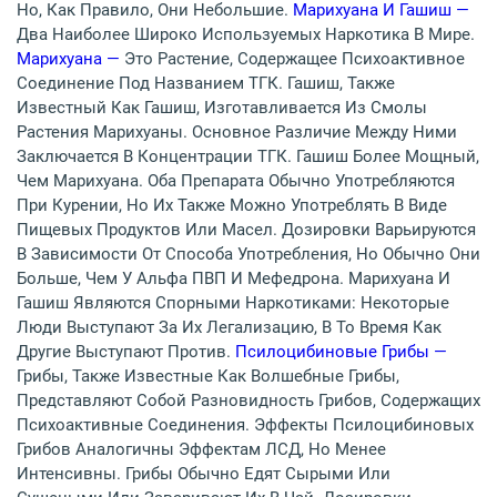
Но, Как Правило, Они Небольшие.
Марихуана И Гашиш —
Два Наиболее Широко Используемых Наркотика В Мире.
Марихуана —
Это Растение, Содержащее Психоактивное
Соединение Под Названием ТГК. Гашиш, Также
Известный Как Гашиш, Изготавливается Из Смолы
Растения Марихуаны. Основное Различие Между Ними
Заключается В Концентрации ТГК. Гашиш Более Мощный,
Чем Марихуана. Оба Препарата Обычно Употребляются
При Курении, Но Их Также Можно Употреблять В Виде
Пищевых Продуктов Или Масел. Дозировки Варьируются
В Зависимости От Способа Употребления, Но Обычно Они
Больше, Чем У Альфа ПВП И Мефедрона. Марихуана И
Гашиш Являются Спорными Наркотиками: Некоторые
Люди Выступают За Их Легализацию, В То Время Как
Другие Выступают Против.
Псилоцибиновые Грибы —
Грибы, Также Известные Как Волшебные Грибы,
Представляют Собой Разновидность Грибов, Содержащих
Психоактивные Соединения. Эффекты Псилоцибиновых
Грибов Аналогичны Эффектам ЛСД, Но Менее
Интенсивны. Грибы Обычно Едят Сырыми Или