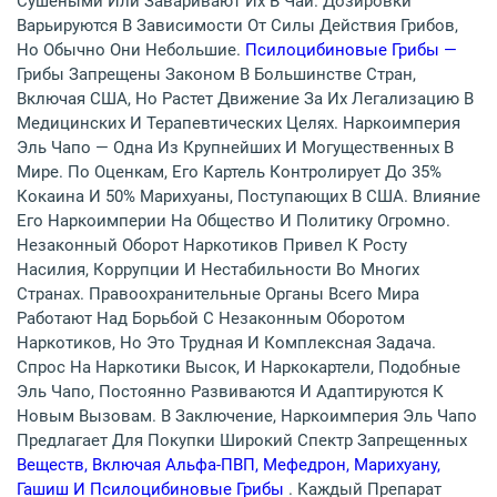
Сушеными Или Заваривают Их В Чай. Дозировки
Варьируются В Зависимости От Силы Действия Грибов,
Но Обычно Они Небольшие.
Псилоцибиновые Грибы —
Грибы Запрещены Законом В Большинстве Стран,
Включая США, Но Растет Движение За Их Легализацию В
Медицинских И Терапевтических Целях. Наркоимперия
Эль Чапо — Одна Из Крупнейших И Могущественных В
Мире. По Оценкам, Его Картель Контролирует До 35%
Кокаина И 50% Марихуаны, Поступающих В США. Влияние
Его Наркоимперии На Общество И Политику Огромно.
Незаконный Оборот Наркотиков Привел К Росту
Насилия, Коррупции И Нестабильности Во Многих
Странах. Правоохранительные Органы Всего Мира
Работают Над Борьбой С Незаконным Оборотом
Наркотиков, Но Это Трудная И Комплексная Задача.
Спрос На Наркотики Высок, И Наркокартели, Подобные
Эль Чапо, Постоянно Развиваются И Адаптируются К
Новым Вызовам. В Заключение, Наркоимперия Эль Чапо
Предлагает Для Покупки Широкий Спектр Запрещенных
Веществ, Включая Альфа-ПВП, Мефедрон, Марихуану,
Гашиш И Псилоцибиновые Грибы
. Каждый Препарат